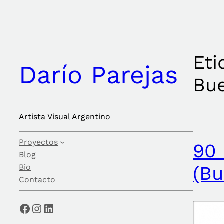
Saltar
al
contenido
Eti
Darío Parejas
Bue
Artista Visual Argentino
Proyectos
90 
Blog
Bio
(Bu
Contacto
Facebook
Instagram
LinkedIn