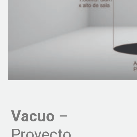
Vacuo
–
Proyecto