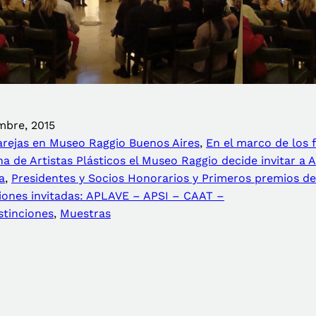
mbre, 2015
arejas en Museo Raggio Buenos Aires
, 
En el marco de los 
na de Artistas Plásticos el Museo Raggio decide invitar a 
a
, 
Presidentes y Socios Honorarios y Primeros premios de
ciones invitadas: APLAVE – APSI – CAAT –
stinciones
, 
Muestras