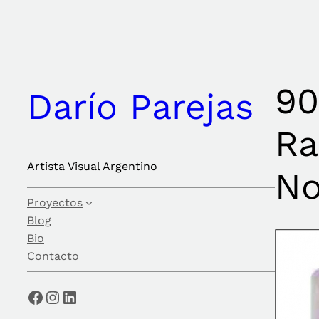
Saltar
al
contenido
90
Darío Parejas
Ra
Artista Visual Argentino
No
Proyectos
Blog
Bio
Contacto
Facebook
Instagram
LinkedIn