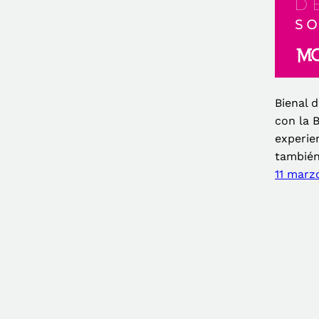
Bienal d
con la 
experie
tambié
11 marz