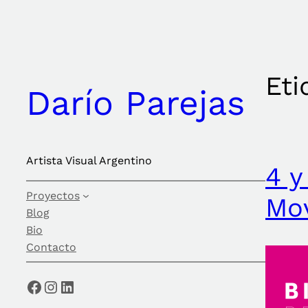
Saltar
al
contenido
Eti
Darío Parejas
Artista Visual Argentino
4 y
Proyectos
Mov
Blog
Bio
Contacto
Facebook
Instagram
LinkedIn