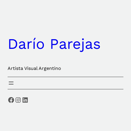
Saltar
al
contenido
Darío Parejas
Artista Visual Argentino
Facebook
Instagram
LinkedIn