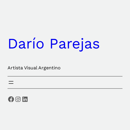
Saltar
al
contenido
Darío Parejas
Artista Visual Argentino
Facebook
Instagram
LinkedIn