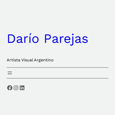
Saltar
al
contenido
Darío Parejas
Artista Visual Argentino
Facebook
Instagram
LinkedIn