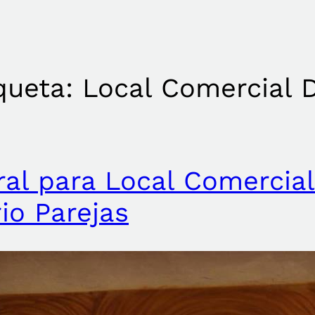
queta:
Local Comercial D
al para Local Comercial 
io Parejas