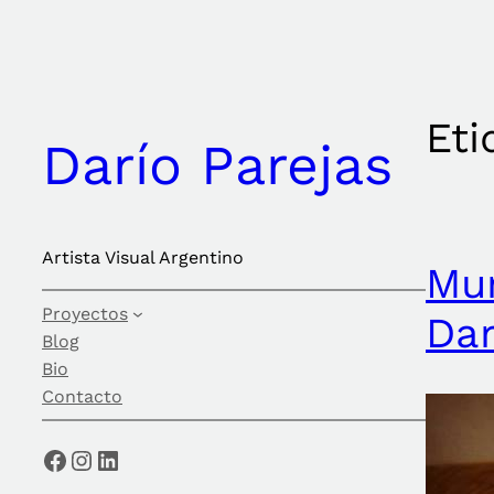
Saltar
al
contenido
Eti
Darío Parejas
Artista Visual Argentino
Mur
Proyectos
Dar
Blog
Bio
Contacto
Facebook
Instagram
LinkedIn