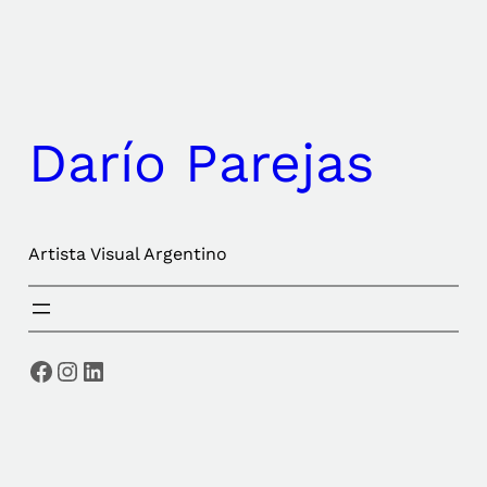
Saltar
al
contenido
Darío Parejas
Artista Visual Argentino
Facebook
Instagram
LinkedIn