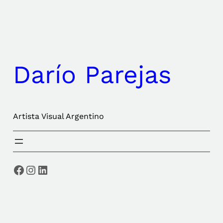
Saltar
al
contenido
Darío Parejas
Artista Visual Argentino
Facebook
Instagram
LinkedIn