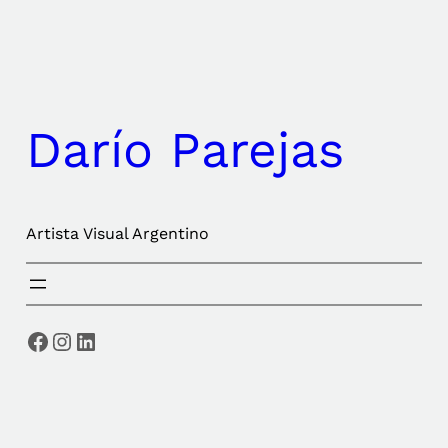
Saltar
al
contenido
Darío Parejas
Artista Visual Argentino
Facebook
Instagram
LinkedIn