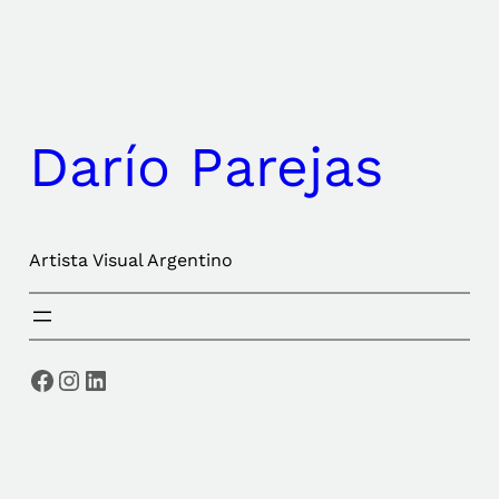
Saltar
al
contenido
Darío Parejas
Artista Visual Argentino
Facebook
Instagram
LinkedIn