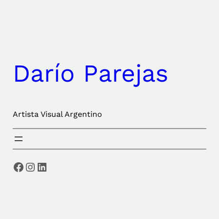
Saltar
al
contenido
Darío Parejas
Artista Visual Argentino
Facebook
Instagram
LinkedIn