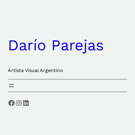
Saltar
al
contenido
Darío Parejas
Artista Visual Argentino
Facebook
Instagram
LinkedIn