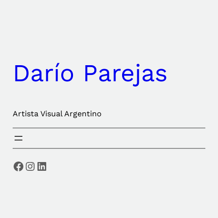
Saltar
al
contenido
Darío Parejas
Artista Visual Argentino
Facebook
Instagram
LinkedIn