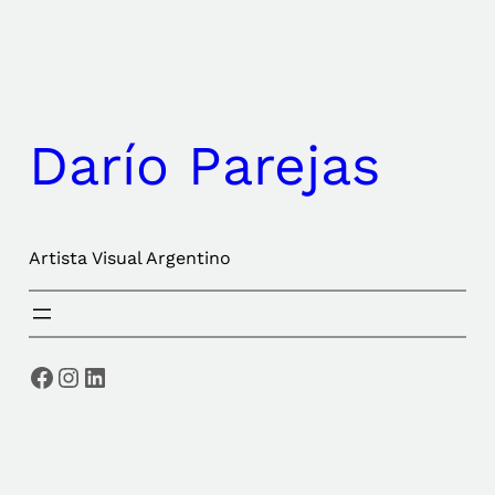
Saltar
al
contenido
Darío Parejas
Artista Visual Argentino
Facebook
Instagram
LinkedIn