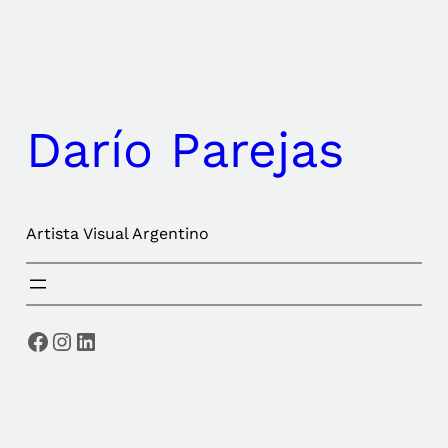
Saltar
al
contenido
Darío Parejas
Artista Visual Argentino
Facebook
Instagram
LinkedIn