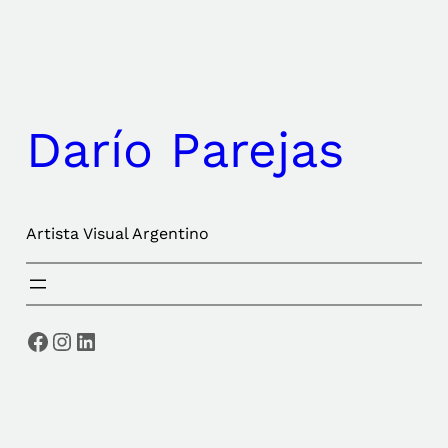
Saltar
al
contenido
Darío Parejas
Artista Visual Argentino
Facebook
Instagram
LinkedIn