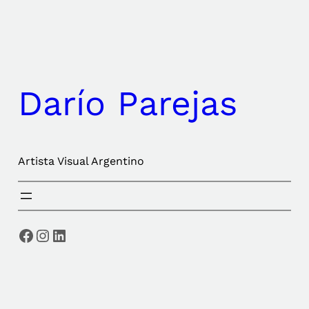
Saltar
al
contenido
Darío Parejas
Artista Visual Argentino
Facebook
Instagram
LinkedIn