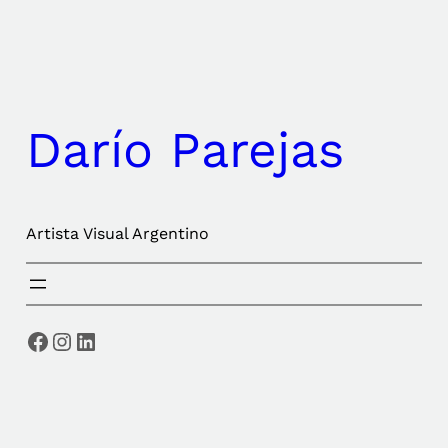
Saltar
al
contenido
Darío Parejas
Artista Visual Argentino
Facebook
Instagram
LinkedIn