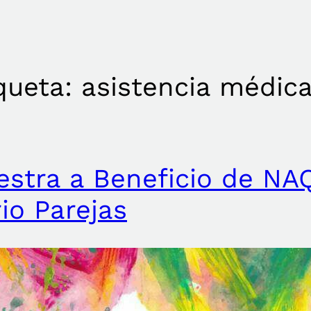
queta:
asistencia médic
stra a Beneficio de NA
io Parejas