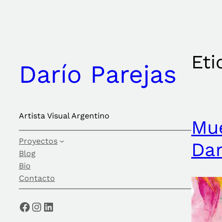
Saltar
al
contenido
Eti
Darío Parejas
Artista Visual Argentino
Mue
Proyectos
Dar
Blog
Bio
Contacto
Facebook
Instagram
LinkedIn