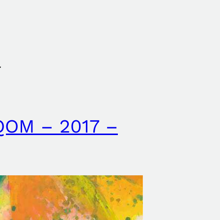
a
QOM – 2017 –