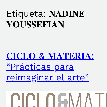
Etiqueta:
𝐍𝐀𝐃𝐈𝐍𝐄
𝐘𝐎𝐔𝐒𝐒𝐄𝐅𝐈𝐀𝐍
𝐂𝐈𝐂𝐋𝐎 & 𝐌𝐀𝐓𝐄𝐑𝐈𝐀:
“Prácticas para
reimaginar el arte”