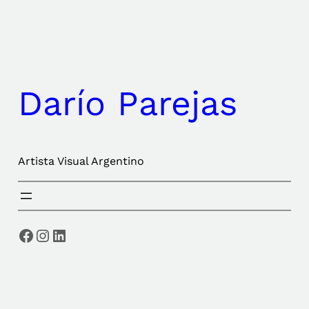
Saltar
al
contenido
Darío Parejas
Artista Visual Argentino
Facebook
Instagram
LinkedIn