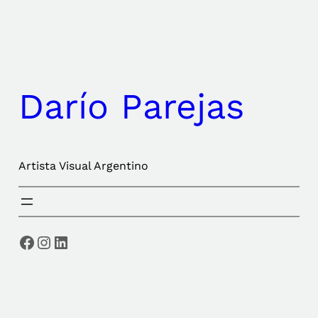
Saltar
al
contenido
Darío Parejas
Artista Visual Argentino
Facebook
Instagram
LinkedIn