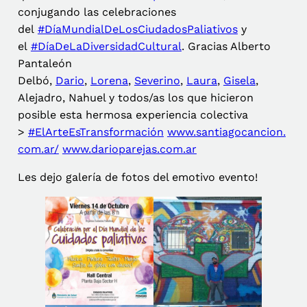
conjugando las celebraciones
del
#DíaMundialDeLosCiudadosPaliativos
y
el
#DíaDeLaDiversidadCultural
. Gracias Alberto
Pantaleón
Delbó,
Dario
,
Lorena
,
Severino
,
Laura
,
Gisela
,
Alejadro, Nahuel y todos/as los que hicieron
posible esta hermosa experiencia colectiva
>
#ElArteEsTransformación
www.santiagocancion.
com.ar/
www.darioparejas.com.ar
Les dejo galería de fotos del emotivo evento!