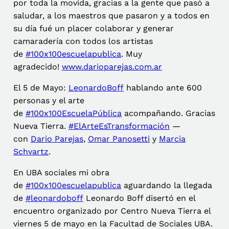
por toda la movida, gracias a la gente que pasó a
saludar, a los maestros que pasaron y a todos en
su día fué un placer colaborar y generar
camaradería con todos los artistas
de
#
100x100escuelapublica
. Muy
agradecido!
www.darioparejas.com.ar
El 5 de Mayo:
LeonardoBoff
hablando ante 600
personas y el arte
de
#100x100EscuelaPública
acompañando. Gracias
Nueva Tierra.
#ElArteEsTransformación
—
con
Dario Parejas
,
Omar Panosetti
y
Marcia
Schvartz
.
En UBA sociales mi obra
de
#
100x100escuelapublica
aguardando la llegada
de
#
leonardoboff
Leonardo Boff disertó en el
encuentro organizado por Centro Nueva Tierra el
viernes 5 de mayo en la Facultad de Sociales UBA.