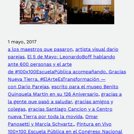
1 mayo, 2017
a los maestros que pasaron
, 
artista visual dario
parejas
, 
El 5 de Mayo: LeonardoBoff hablando
ante 600 personas y el arte
de #100x100EscuelaPública acompañando. Gracias
Nueva Tierra. #ElArteEsTransformación —
con Dario Parejas
, 
escrito para el museo Benito
Quinquela Martín en su 126 Aniversario
, 
gracias a
la gente que pasó a saludar
, 
gracias amigos y
colegas
, 
gracias Santiago Cancion y a Centro
nueva Tierra por toda la movida
, 
Omar
Panosetti y Marcia Schvartz.
, 
Pintura en Vivo
100×100 Escuela Pública en el Congreso Nacional