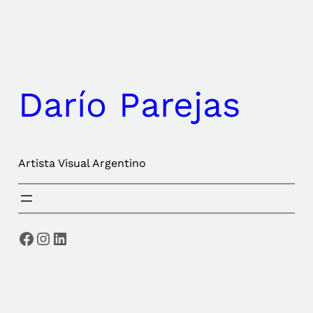
Saltar
al
contenido
Darío Parejas
Artista Visual Argentino
Facebook
Instagram
LinkedIn