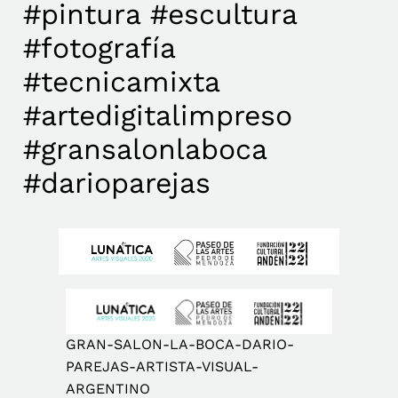
#pintura #escultura
#fotografía
#tecnicamixta
#artedigitalimpreso
#gransalonlaboca
#darioparejas
GRAN-SALON-LA-BOCA-DARIO-
PAREJAS-ARTISTA-VISUAL-
ARGENTINO