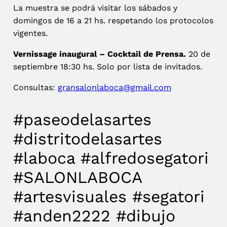
La muestra se podrá visitar los sábados y
domingos de 16 a 21 hs. respetando los protocolos
vigentes.
Vernissage inaugural – Cocktail de Prensa.
20 de
septiembre 18:30 hs. Solo por lista de invitados.
Consultas:
gransalonlaboca@gmail.com
#paseodelasartes
#distritodelasartes
#laboca #alfredosegatori
#SALONLABOCA
#artesvisuales #segatori
#anden2222 #dibujo