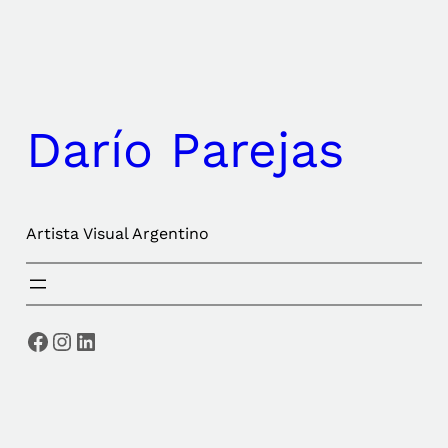
Saltar
al
contenido
Darío Parejas
Artista Visual Argentino
Facebook
Instagram
LinkedIn