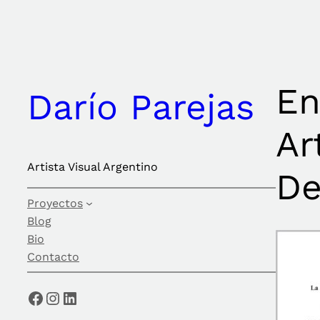
Saltar
al
contenido
En
Darío Parejas
Ar
Artista Visual Argentino
De
Proyectos
Blog
Bio
Contacto
Facebook
Instagram
LinkedIn