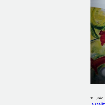
11 junio
la real