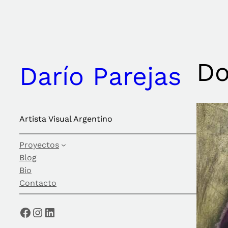
Saltar
al
contenido
Do
Darío Parejas
Artista Visual Argentino
Proyectos
Blog
Bio
Contacto
Facebook
Instagram
LinkedIn