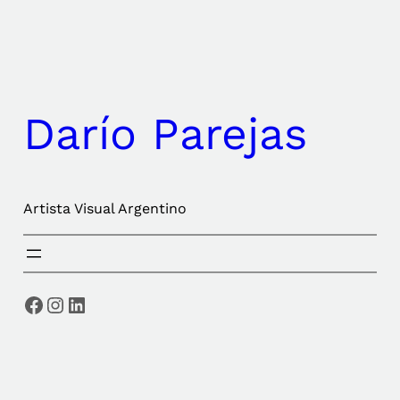
Saltar
al
contenido
Darío Parejas
Artista Visual Argentino
Facebook
Instagram
LinkedIn